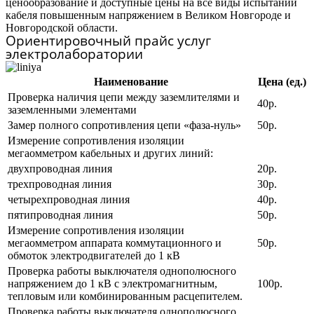
ценообразование и доступные цены на все виды испытаний
кабеля повышенным напряжением в Великом Новгороде и
Новгородской области.
Ориентировочный прайс услуг
электролаборатории
Наименование
Цена (ед.)
Проверка наличия цепи между заземлителями и
40р.
заземленными элементами
Замер полного сопротивления цепи «фаза-нуль»
50р.
Измерение сопротивления изоляции
мегаомметром кабельных и других линий:
двухпроводная линия
20р.
трехпроводная линия
30р.
четырехпроводная линия
40р.
пятипроводная линия
50р.
Измерение сопротивления изоляции
мегаомметром аппарата коммутационного и
50р.
обмоток электродвигателей до 1 кВ
Проверка работы выключателя однополюсного
напряжением до 1 кВ с электромагнитным,
100р.
тепловым или комбинированным расцепителем.
Проверка работы выключателя однополюсного